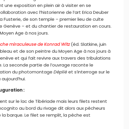
une exposition en plein air à visiter en se
llaboration avec l’historienne de l’art Erica Deuber
e la Fusterie, de son temple – premier lieu de culte
 de Genève – et du chantier de restauration en cours.
 Moyen Age à nos jours.
êche miraculeuse de Konrad Witz
(éd. Slatkine, juin
 tableau et de son peintre du Moyen Age à nos jours à
nève et qui fait revivre aux travers des tribulations
le. La seconde partie de l’ouvrage raconte le
lisation du photomontage
Déplié
et s’interroge sur le
aujourd’hui.
uguration :
nt sur le lac de Tibériade mais leurs filets restent
ncognito au bord du rivage dit alors aux pêcheurs
e la barque. Le filet se remplit, la pêche est