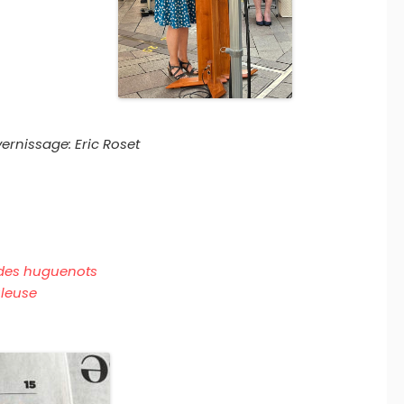
ernissage: Eric Roset
e des huguenots
uleuse