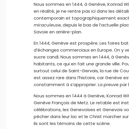
Nous sommes en 1444, à Genève, Konrad Witz 
en réalité, je ne rentre pas ici dans les dét
contemporain et topographiquement exact.
miraculeuse
, depuis le bas de l’actuelle pl
Savoie en arrière-plan.
En 1444, Genève est prospère. Les foires ba
d’échanges commerciaux en Europe. On y ven
sucre candi. Nous sommes en 1444, à Genève, 
habitants, ce qui en fait une grande ville. P
surtout celui de Saint-Gervais, la rue de Cou
est assez rare dans l’histoire, car Genève e
constamment à s’approprier. La preuve par 
Nous sommes en 1444 à Genève, Konrad Wit
Genève François de Metz. Le retable est insta
célébrations, les Genevoises et Genevois 
pêcher dans leur lac et le Christ marcher sur
ils sont les témoins de cette scène.