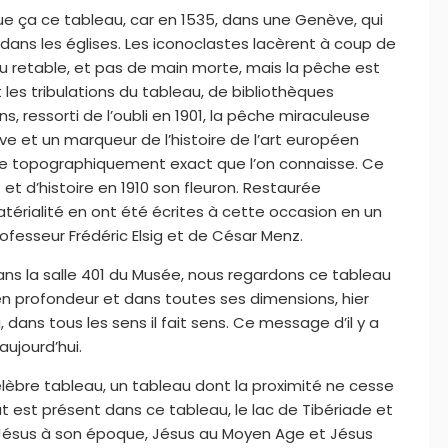
e ça ce tableau, car en 1535, dans une Genève, qui
dans les églises. Les iconoclastes lacèrent à coup de
u retable, et pas de main morte, mais la pêche est
s tribulations du tableau, de bibliothèques
 ressorti de l’oubli en 1901, la pêche miraculeuse
e et un marqueur de l’histoire de l’art européen
ge topographiquement exact que l’on connaisse. Ce
et d’histoire en 1910 son fleuron. Restaurée
térialité en ont été écrites à cette occasion en un
rofesseur Frédéric Elsig et de César Menz.
ns la salle 401 du Musée, nous regardons ce tableau
 en profondeur et dans toutes ses dimensions, hier
, dans tous les sens il fait sens. Ce message d’il y a
aujourd’hui.
élèbre tableau, un tableau dont la proximité ne cesse
t est présent dans ce tableau, le lac de Tibériade et
 Jésus à son époque, Jésus au Moyen Age et Jésus