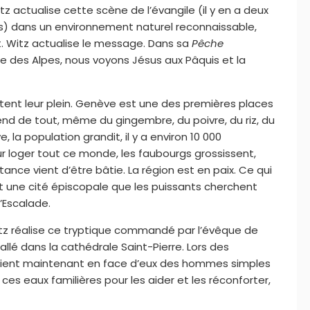
actualise cette scène de l’évangile (il y en a deux
ails) dans un environnement naturel reconnaissable,
 Witz actualise le message. Dans sa
Pêche
ace des Alpes, nous voyons Jésus aux Pâquis et la
ttent leur plein. Genève est une des premières places
d de tout, même du gingembre, du poivre, du riz, du
la population grandit, il y a environ 10 000
our loger tout ce monde, les faubourgs grossissent,
tance vient d’être bâtie. La région est en paix. Ce qui
st une cité épiscopale que les puissants cherchent
l’Escalade.
z réalise ce tryptique commandé par l’évêque de
llé dans la cathédrale Saint-Pierre. Lors des
voient maintenant en face d’eux des hommes simples
 ces eaux familières pour les aider et les réconforter,