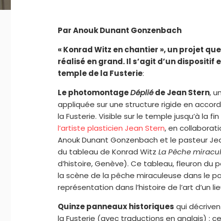
Par Anouk Dunant Gonzenbach
« Konrad Witz en chantier », un projet qu
réalisé en grand. Il s’agit d’un dispositi
temple de la Fusterie
:
Le photomontage
Déplié
de Jean Stern
, u
appliquée sur une structure rigide en acco
la Fusterie. Visible sur le temple jusqu’à la fi
l’artiste plasticien Jean Stern
, en collaborat
Anouk Dunant Gonzenbach et le pasteur Jea
du tableau de Konrad Witz
La Pêche miracu
d’histoire, Genève). Ce tableau, fleuron du 
la scène de la pêche miraculeuse dans le pa
représentation dans l’histoire de l’art d’un
Quinze
panneaux historiques
qui décriven
la Fusterie (avec traductions en anglais) : c