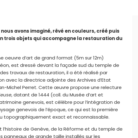
e nous avons imaginé, rêvé en couleurs, créé puis
f en trois objets qui accompagne la restauration du
ne oeuvre d’art de grand format (5m sur 12m)
rdéon, est dressé devant la façade sud du temple de
n des travaux de restauration, il a été réalisé par
ion avec la directrice adjointe des Archives d’Etat
n-Michel Perret. Cette œuvre propose une relecture
leuse
, datant de 1444 (coll. du Musée d’art et
patrimoine genevois, est célèbre pour l’intégration de
ysage genevois de l’époque, ce qui est la première
 lieu topographiquement exact et reconnaissable.
t l’histoire de Genève, de la Réforme et du temple de
es panneaux de grande taille installés sur les