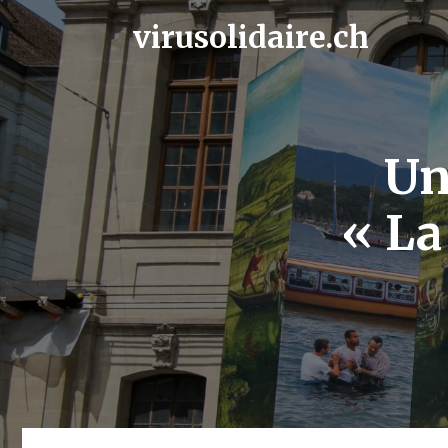
Skip
to
virusolidaire.ch
content
Un
« La