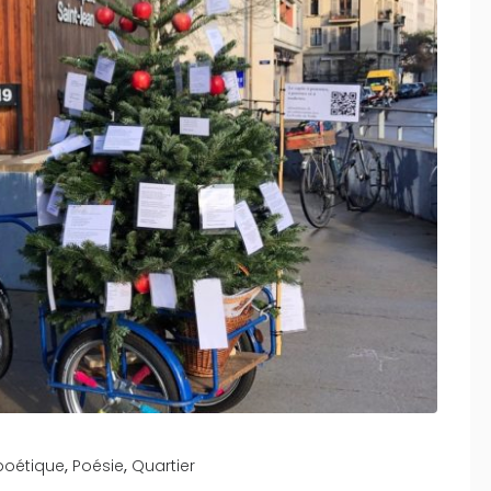
,
,
 poétique
Poésie
Quartier