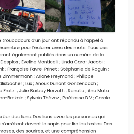
 troubadours d’un jour ont répondu à l’appel à
décembre pour l’éclairer avec des mots. Tous ces
eront également publiés dans un numéro de la
c Desplos ; Eveline Monticelli ; Linda Cara-Jacobi ;
ank ; Françoise Favre-Prinet ; Stéphanie de Roguin ;
e Zimmermann ; Ariane Freymond ; Philippe
dlisbacher ; Lux ; Anouk Dunant Gonzenbach ;
ie Fretz ; Julie Barbey Horvath ; Renato ; Ana Mata
on-Brekalo ; Sylvain Thévoz ; Poétesse D.V.; Carole
créer des liens. Des liens avec les personnes qui
s’arrêtent devant le sapin pour lire les textes. Des
hrases, des sourires, et une compréhension