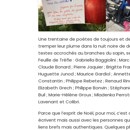
Une trentaine de poètes de toujours et de
tremper leur plume dans la nuit noire de 
textes accrochés au branches du sapin, s
Feuille de Trèfle : Gabriella Baggiolini ; Mar
Claude Bonard ; Pierre Jaquier ; Brigitte Fr
Huguette Junod ; Maurice Gardiol ; Annett
Constantin ; Philippe Rebetez ; Renaud Rin
Elizabeth Grech ; Philippe Bonvin ; Stéphan
Buil ; Marie-Hélène Groux ; Mladenka Perrot
Lavenant et Colibri.
Parce que l’esprit de Noël, pour moi, c’est 
écrivent mais aussi avec les personnes qui 
liens brefs mais authentiques. Quelques p