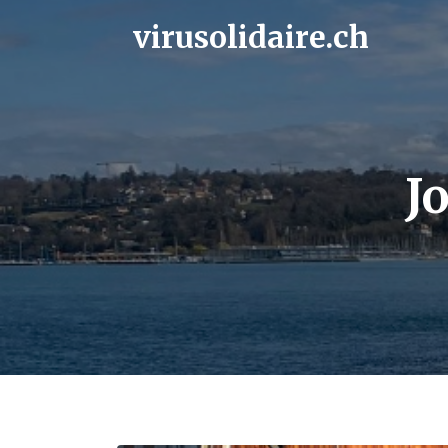
Skip
to
virusolidaire.ch
content
J